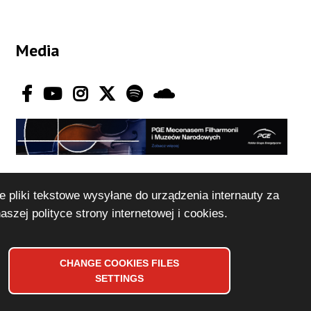
Media
e pliki tekstowe wysyłane do urządzenia internauty za
naszej
polityce strony internetowej i cookies
.
CHANGE
COOKIES
FILES
SETTINGS
Design and implementation:
Vobacom