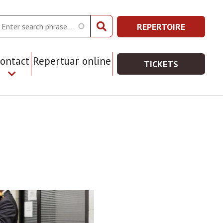
arch
REPERTOIRE
REPERTOIRE
Prawe
-
Top
WIĘCEJ
ontact
Repertuar online
TICKETS
Menu
INFORMACJI
TICKETS
-
WIĘCEJ
INFORMACJI