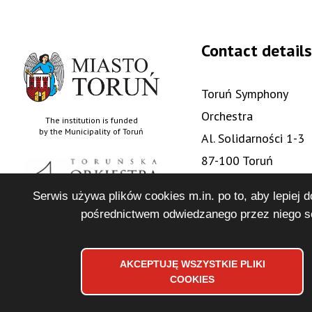
Contact details
Toruń Symphony
Orchestra
The institution is funded
by the Municipality of Toruń
Al. Solidarności 1-3
87-100 Toruń
+48 56 622 88 05
Serwis używa plików cookies m.in. po to, aby lepiej 
sekretariat@tos.art.
pośrednictwem odwiedzanego przez niego se
online concerts
AKCEPTUJĘ WSZYSTKIE PLIKI
COOKIES
Copyrights 2024 Toruńska Orkiestra Symfoniczna