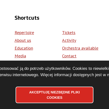
Shortcuts
Repertoire
Tickets
About us
Activity
Education
Orchestra available
Media
Contact
Volunteering
BIP
dostosować ją do potrzeb użytkowników. Cookies to niewielki
pl
rwisu internetowego. Więcej informacji dostępnych jest w 
AKCEPTUJĘ NIEZBĘDNE PLIKI
WYCOFAJ
COOKIES
ZGODĘ
NA
Accessibility declaration
Sitemap
Privacy Policy
PLIKI