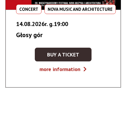
CONCERT
NOVA MUSIC AND ARCHITECTURE
14.08.2026r. g.19:00
Głosy gór
BUY A TICKET
KUP
BILET
Głosy
more information
NA
gór
WYDARZENIE
-
GŁOSY
GÓR