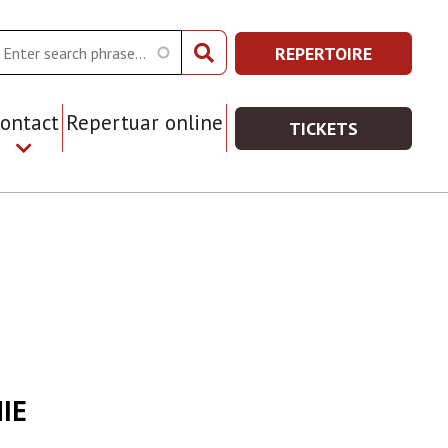
arch
REPERTOIRE
REPERTOIRE
Prawe
-
Top
WIĘCEJ
ontact
Repertuar online
TICKETS
Menu
INFORMACJI
TICKETS
-
WIĘCEJ
INFORMACJI
IE