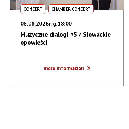
CONCERT
CHAMBER CONCERT
08.08.2026r. g.18:00
Muzyczne dialogi #5 / Słowackie
opowieści
Muzyczne
more information
dialogi
#5
/
Słowackie
opowieści