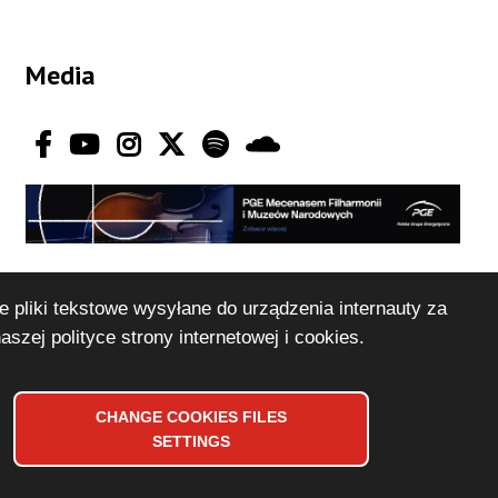
Media
e pliki tekstowe wysyłane do urządzenia internauty za
naszej
polityce strony internetowej i cookies
.
CHANGE
COOKIES
FILES
SETTINGS
Design and implementation:
Vobacom