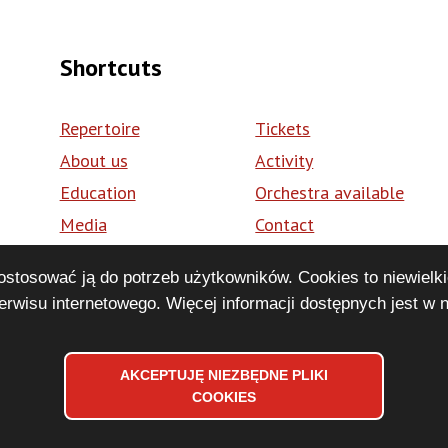
Shortcuts
Repertoire
Tickets
About us
Activity
Education
Orchestra available
Media
Contact
Volunteering
BIP
dostosować ją do potrzeb użytkowników. Cookies to niewielki
pl
rwisu internetowego. Więcej informacji dostępnych jest w 
AKCEPTUJĘ NIEZBĘDNE PLIKI
WYCOFAJ
COOKIES
ZGODĘ
NA
Accessibility declaration
Sitemap
Privacy Policy
Stopka
PLIKI