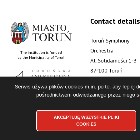
Contact details
Toruń Symphony
Orchestra
The institution is funded
by the Municipality of Toruń
Al. Solidarności 1-3
87-100 Toruń
+48 56 622 88 05
Serwis używa plików cookies m.in. po to, aby lepiej 
sekretariat@tos.art.
pośrednictwem odwiedzanego przez niego se
online concerts
AKCEPTUJĘ WSZYSTKIE PLIKI
COOKIES
Copyrights 2024 Toruńska Orkiestra Symfoniczna