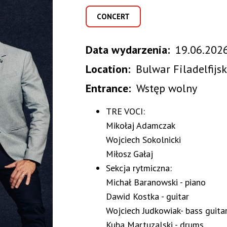
CONCERT
Data wydarzenia
19.06.2026
Location
Bulwar Filadelfijsk
Entrance
Wstęp wolny
TRE VOCI:
Mikołaj Adamczak
Wojciech Sokolnicki
Miłosz Gałaj
Sekcja rytmiczna:
Michał Baranowski - piano
Dawid Kostka - guitar
Wojciech Judkowiak- bass guita
Kuba Martuzalski - drums